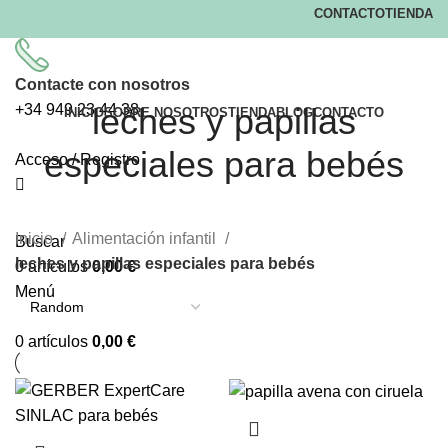
CONTACTO
TIENDA
Contacte con nosotros
+34
949 23 44 38
leches y papillas
INICIO
SOBRE NOSOTROS
TIENDA
BLOG
CONTACTO
especiales para bebés
Acceso / Registro
Inicio
Alimentación infantil
Buscar
leches y papillas especiales para bebés
0
artículos
0,00
€
Menú
0
artículos
0,00
€