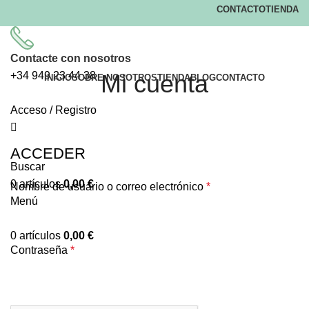
CONTACTO
TIENDA
Contacte con nosotros
+34
949 23 44 38
Mi cuenta
INICIO
SOBRE NOSOTROS
TIENDA
BLOG
CONTACTO
Acceso / Registro
ACCEDER
Buscar
0
artículos
0,00
€
Nombre de usuario o correo electrónico
*
Menú
0
artículos
0,00
€
Contraseña
*