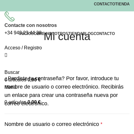
CONTACTO
TIENDA
Contacte con nosotros
+34
949 23 44 38
Mi cuenta
INICIO
SOBRE NOSOTROS
TIENDA
BLOG
CONTACTO
Acceso / Registro
Buscar
¿Perdiste tu contraseña? Por favor, introduce tu
0
artículos
0,00
€
nombre de usuario o correo electrónico. Recibirás
Menú
un enlace para crear una contraseña nueva por
0
artículos
0,00
€
correo electrónico.
Nombre de usuario o correo electrónico
*