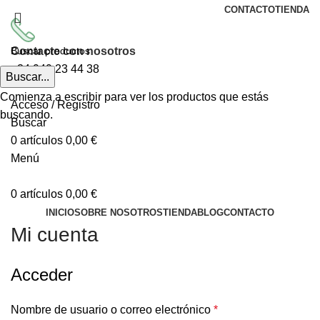
CONTACTO
TIENDA
Contacte con nosotros
+34
949 23 44 38
Buscar...
Comienza a escribir para ver los productos que estás
Acceso / Registro
buscando.
Buscar
0
artículos
0,00
€
Menú
0
artículos
0,00
€
INICIO
SOBRE NOSOTROS
TIENDA
BLOG
CONTACTO
Mi cuenta
Acceder
Nombre de usuario o correo electrónico
*