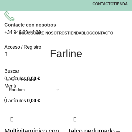
CONTACTO
TIENDA
Contacte con nosotros
+34
949 23 44 38
INICIO
SOBRE NOSOTROS
TIENDA
BLOG
CONTACTO
Acceso / Registro
Farline
Buscar
0
artículos
0,00
€
Inicio
Farline
Menú
0
artículos
0,00
€
Multivitamínico con
Talco perfumado –