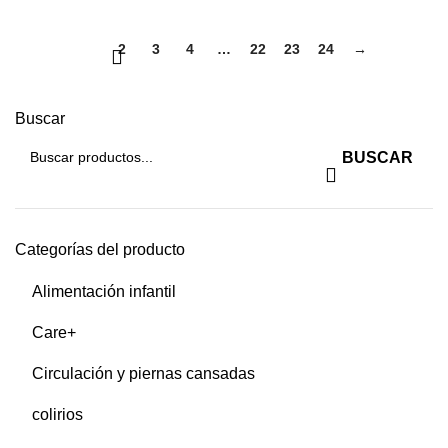
1
2
3
4
…
22
23
24
→
Buscar
BUSCAR
Categorías del producto
Alimentación infantil
Care+
Circulación y piernas cansadas
colirios