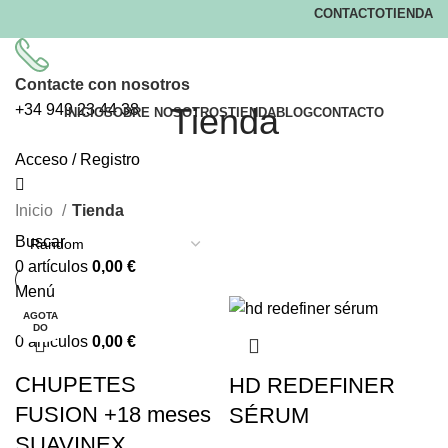
CONTACTO
TIENDA
Contacte con nosotros
+34
949 23 44 38
Tienda
INICIO
SOBRE NOSOTROS
TIENDA
BLOG
CONTACTO
Acceso / Registro
Inicio
Tienda
Buscar
0
artículos
0,00
€
Menú
AGOTA
DO
0
artículos
0,00
€
CHUPETES
HD REDEFINER
FUSION +18 meses
SÉRUM
SUAVINEX