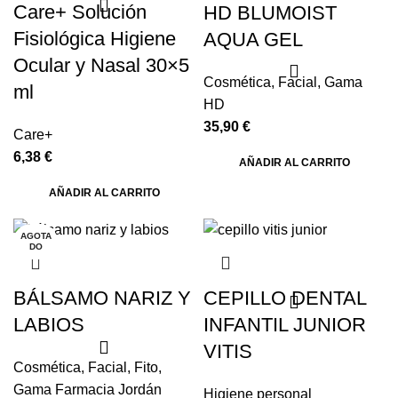
Care+ Solución
HD BLUMOIST
Fisiológica Higiene
AQUA GEL
Ocular y Nasal 30×5
Cosmética
,
Facial
,
Gama
ml
HD
35,90
€
Care+
6,38
€
AÑADIR AL CARRITO
AÑADIR AL CARRITO
AGOTA
DO
BÁLSAMO NARIZ Y
CEPILLO DENTAL
LABIOS
INFANTIL JUNIOR
VITIS
Cosmética
,
Facial
,
Fito
,
Gama Farmacia Jordán
Higiene personal