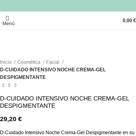
AGOTA
AGOTA
AGOTA
DO
DO
DO
0,00
€
Menú
Clic para ampliar
Inicio
Cosmética
Facial
D-CUIDADO INTENSIVO NOCHE CREMA-GEL
DESPIGMENTANTE
D-CUIDADO INTENSIVO NOCHE CREMA-GEL
DESPIGMENTANTE
29,20
€
D-Cuidado Intensivo Noche Crema-Gel Despigmentante en su