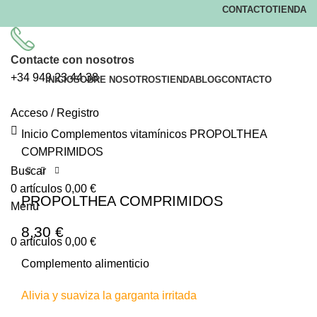
CONTACTO
TIENDA
Contacte con nosotros
+34
949 23 44 38
INICIO
SOBRE NOSOTROS
TIENDA
BLOG
CONTACTO
-12%
-40%
Acceso / Registro
Clic para ampliar
Inicio
Complementos vitamínicos
PROPOLTHEA
COMPRIMIDOS
Buscar
0
artículos
0,00
€
PROPOLTHEA COMPRIMIDOS
Menú
8,30
€
0
artículos
0,00
€
Complemento alimenticio
Alivia y suaviza la garganta irritada