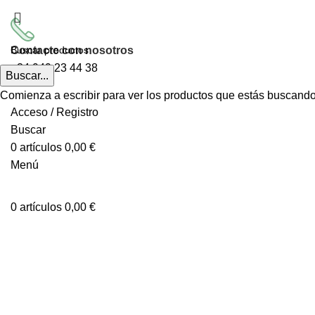
Contacte con nosotros
+34
949 23 44 38
Buscar...
Comienza a escribir para ver los productos que estás buscando
Acceso / Registro
Buscar
0
artículos
0,00
€
Menú
0
artículos
0,00
€
Clic para ampliar