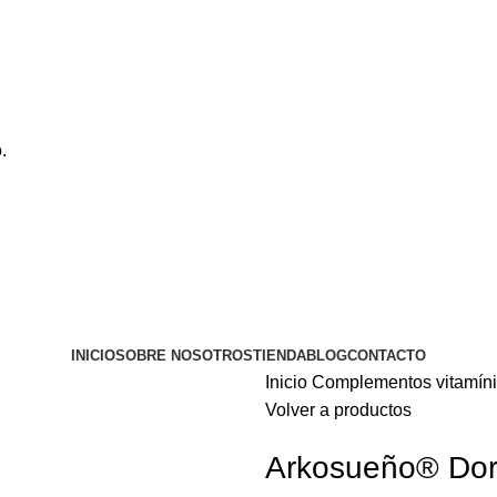
.
INICIO
SOBRE NOSOTROS
TIENDA
BLOG
CONTACTO
Inicio
Complementos vitamín
Volver a productos
Arkosueño® Do