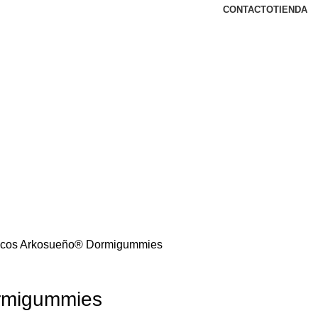
CONTACTO
TIENDA
icos
Arkosueño® Dormigummies
rmigummies