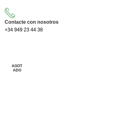
Contacte con nosotros
+34
949 23 44 38
AGOT
AGOT
Clic para ampliar
ADO
ADO