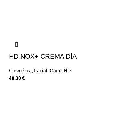
HD NOX+ CREMA DÍA
Cosmética
,
Facial
,
Gama HD
48,30
€