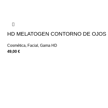
HD MELATOGEN CONTORNO DE OJOS
Cosmética
,
Facial
,
Gama HD
49,00
€