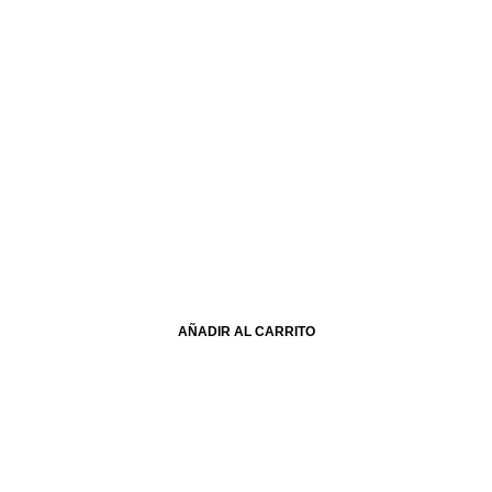
AÑADIR AL CARRITO