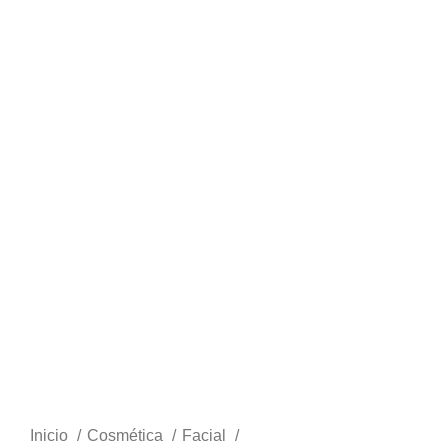
Clic para ampliar
Inicio
Cosmética
Facial