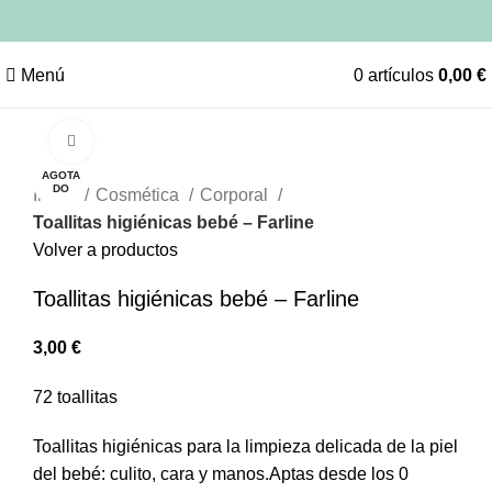
Menú
0
artículos
0,00
€
Clic para ampliar
AGOTA
AGOTA
AGOTA
AGOTA
AGOTA
DO
DO
DO
DO
DO
Inicio
Cosmética
Corporal
Toallitas higiénicas bebé – Farline
Volver a productos
Toallitas higiénicas bebé – Farline
3,00
€
72 toallitas
Toallitas higiénicas para la limpieza delicada de la piel
del bebé: culito, cara y manos.Aptas desde los 0