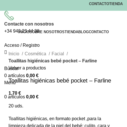
CONTACTO
TIENDA
Contacte con nosotros
+34
949 23 44 38
INICIO
SOBRE NOSOTROS
TIENDA
BLOG
CONTACTO
Acceso / Registro
Clic para ampliar
Inicio
Cosmética
Facial
Toallitas higiénicas bebé pocket – Farline
Volver a productos
Buscar
0
artículos
0,00
€
Toallitas higiénicas bebé pocket – Farline
Menú
1,70
€
0
artículos
0,00
€
20 uds.
Toallitas higiénicas, en formato pocket ,para la
limpieza delicada de la piel del bebé: culito, cara y