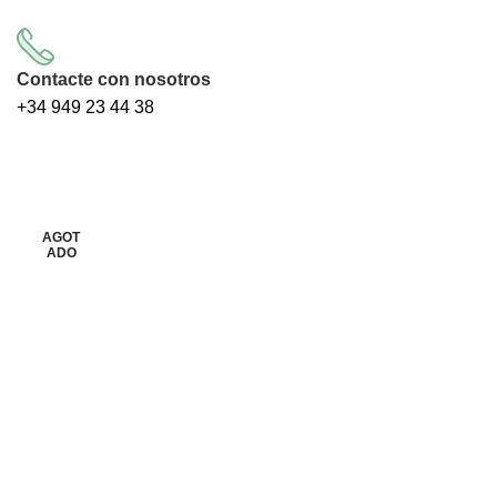
Contacte con nosotros
+34
949 23 44 38
AGOT
AGOT
ADO
ADO
Clic para ampliar