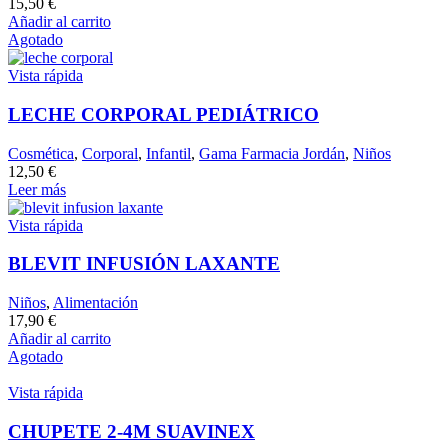
15,50
€
Añadir al carrito
Agotado
Vista rápida
LECHE CORPORAL PEDIÁTRICO
Cosmética
,
Corporal
,
Infantil
,
Gama Farmacia Jordán
,
Niños
12,50
€
Leer más
Vista rápida
BLEVIT INFUSIÓN LAXANTE
Niños
,
Alimentación
17,90
€
Añadir al carrito
Agotado
Vista rápida
CHUPETE 2-4M SUAVINEX