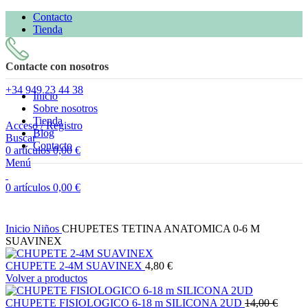
Contacto
Tienda
Contacte con nosotros
+34
949 23 44 38
Inicio
Sobre nosotros
Tienda
Acceso / Registro
Blog
Buscar
Contacto
0
artículos
0,00
€
Menú
Agotado
0
artículos
0,00
€
Clic para ampliar
Inicio
Niños
CHUPETES TETINA ANATOMICA 0-6 M
SUAVINEX
CHUPETE 2-4M SUAVINEX
4,80
€
Volver a productos
El
CHUPETE FISIOLOGICO 6-18 m SILICONA 2UD
14,00
€