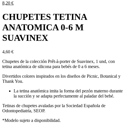
El
precio
8,20
€
precio
origina
actual
era:
CHUPETES TETINA
es:
14,00 
8,20 €.
ANATOMICA 0-6 M
SUAVINEX
4,60
€
Chupetes de la colección Prêt-à-porter de Suavinex, 1 und, con
tetina anatómica de silicona para bebés de 0 a 6 meses.
Divertidos colores inspirados en los diseños de Picnic, Botanical y
Thank You.
La tetina anatómica imita la forma del pezón materno durante
la succión y se adapta perfectamente al paladar del bebé.
Tetinas de chupetes avaladas por la Sociedad Española de
Odontopediatría, SEOP.
*Modelo sujeto a disponibilidad.