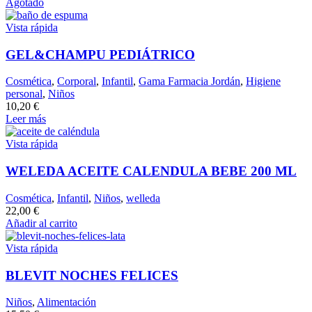
Agotado
Vista rápida
GEL&CHAMPU PEDIÁTRICO
Cosmética
,
Corporal
,
Infantil
,
Gama Farmacia Jordán
,
Higiene
personal
,
Niños
10,20
€
Leer más
Vista rápida
WELEDA ACEITE CALENDULA BEBE 200 ML
Cosmética
,
Infantil
,
Niños
,
welleda
22,00
€
Añadir al carrito
Vista rápida
BLEVIT NOCHES FELICES
Niños
,
Alimentación