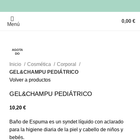
0,00
€
Menú
AGOTA
AGOTA
AGOTA
AGOTA
AGOTA
DO
DO
DO
DO
DO
Clic para ampliar
Inicio
Cosmética
Corporal
GEL&CHAMPU PEDIÁTRICO
Volver a productos
GEL&CHAMPU PEDIÁTRICO
10,20
€
Baño de Espuma es un syndet líquido con aclarado
para la higiene diaria de la piel y cabello de niños y
bebés.