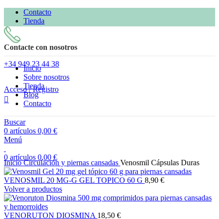
Contacto
Tienda
Contacte con nosotros
+34
949 23 44 38
Inicio
Sobre nosotros
Tienda
Acceso / Registro
Blog
Contacto
Buscar
0
artículos
0,00
€
Menú
Clic para ampliar
0
artículos
0,00
€
Inicio
Circulación y piernas cansadas
Venosmil Cápsulas Duras
VENOSMIL 20 MG-G GEL TOPICO 60 G
8,90
€
Volver a productos
VENORUTON DIOSMINA
18,50
€