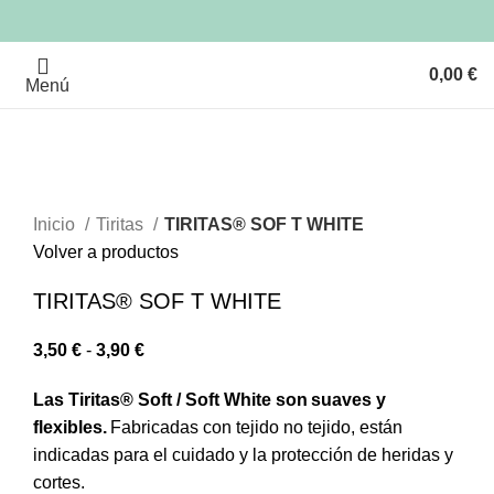
0,00
€
Menú
Clic para ampliar
Inicio
Tiritas
TIRITAS® SOF T WHITE
Volver a productos
TIRITAS® SOF T WHITE
3,50
€
-
3,90
€
Las Tiritas® Soft / Soft White son suaves y
flexibles.
Fabricadas con tejido no tejido, están
indicadas para el cuidado y la protección de heridas y
cortes.