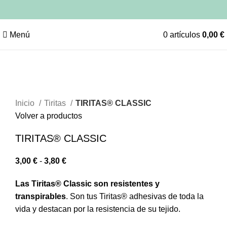
Menú
0
artículos
0,00
€
Clic para ampliar
Inicio
Tiritas
TIRITAS® CLASSIC
Volver a productos
TIRITAS® CLASSIC
3,00
€
-
3,80
€
Las Tiritas® Classic son resistentes y
transpirables
. Son tus Tiritas® adhesivas de toda la
vida y destacan por la resistencia de su tejido.