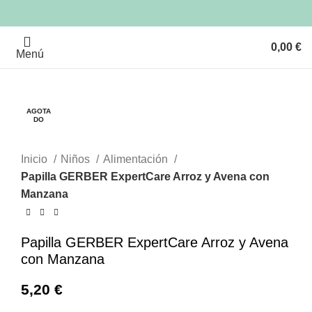
0,00
€
Menú
AGOTA
AGOTA
DO
DO
Clic para ampliar
Inicio
Niños
Alimentación
Papilla GERBER ExpertCare Arroz y Avena con
Manzana
Papilla GERBER ExpertCare Arroz y Avena
con Manzana
5,20
€