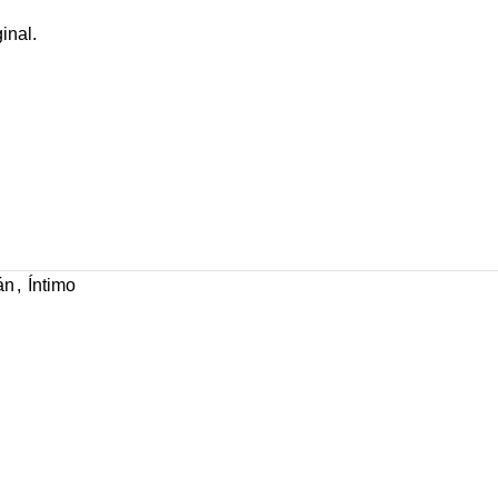
inal.
án
,
Íntimo