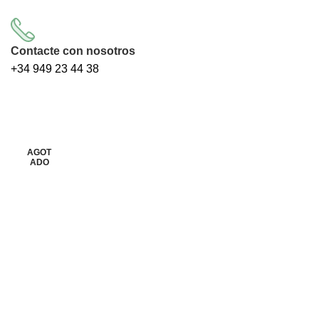
Contacte con nosotros
+34
949 23 44 38
AGOT
AGOT
Clic para ampliar
ADO
ADO