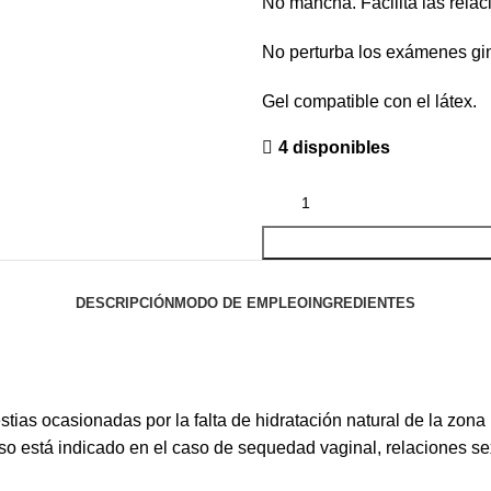
No mancha. Facilita las relac
No perturba los exámenes gin
Gel compatible con el látex.
4 disponibles
DESCRIPCIÓN
MODO DE EMPLEO
INGREDIENTES
lestias ocasionadas por la falta de hidratación natural de la zo
uso está indicado en el caso de sequedad vaginal, relaciones s