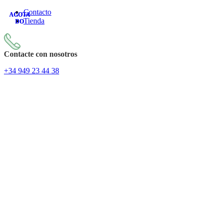
Contacto
AGOTA
AGOTA
Tienda
DO
DO
Contacte con nosotros
+34
949 23 44 38