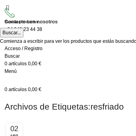
Contacte con nosotros
+34
949 23 44 38
Buscar...
Comienza a escribir para ver los productos que estás buscando
Acceso / Registro
Buscar
0
artículos
0,00
€
Menú
0
artículos
0,00
€
Archivos de Etiquetas:resfriado
02
ABR