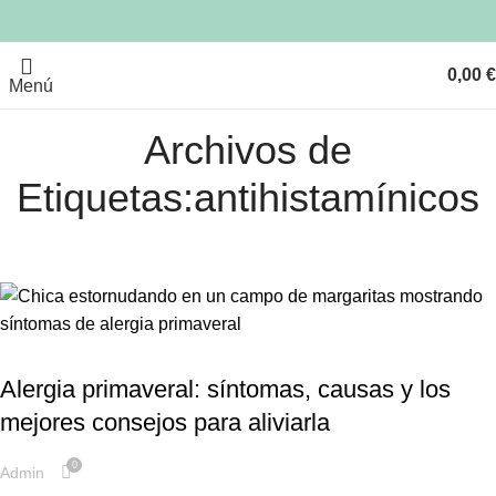
09
ABR
0,00
€
Menú
Archivos de
Etiquetas:antihistamínicos
,
,
ALERGIA PRIMAVERAL
CONSEJOS DE SALUD
FARMACIA
Alergia primaveral: síntomas, causas y los
mejores consejos para aliviarla
0
Admin