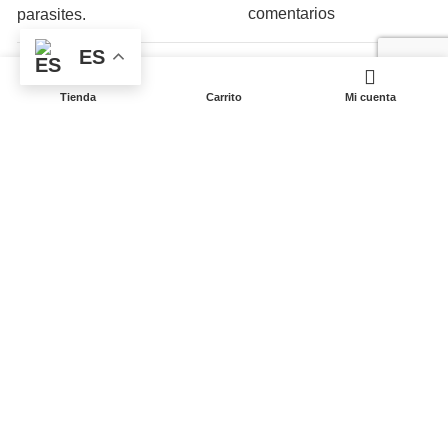
comentarios
ES
¿Por qué se hinchan las
piernas en verano?
Tienda
Carrito
Mi cuenta
Consejos para aliviar la
pesadez
01/06/2026
No hay
comentarios
Textos legales
Aviso Legal
Política de privacidad
Política de ventas y postventa
Política de cookies