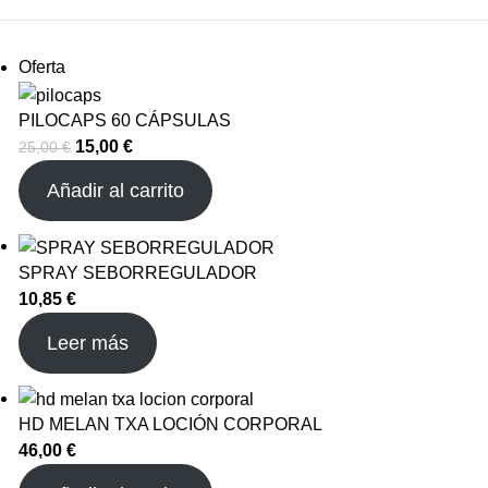
Producto
Oferta
en
oferta
PILOCAPS 60 CÁPSULAS
El
El
15,00
€
25,00
€
precio
precio
Añadir al carrito
original
actual
era:
es:
25,00 €.
15,00 €.
SPRAY SEBORREGULADOR
10,85
€
Leer más
HD MELAN TXA LOCIÓN CORPORAL
46,00
€