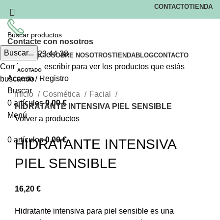
CONTACTO
TIENDA
Contacte con nosotros
Buscar...
+34
949 23 44 38
INICIO
SOBRE NOSOTROS
TIENDA
BLOG
CONTACTO
Comienza a escribir para ver los productos que estás
AGOTADO
AGOTADO
Acceso / Registro
buscando.
Clic para ampliar
Buscar
Inicio
Cosmética
Facial
0
artículos
0,00
€
HIDRATANTE INTENSIVA PIEL SENSIBLE
Menú
Volver a productos
0
artículos
0,00
€
HIDRATANTE INTENSIVA
PIEL SENSIBLE
16,20
€
Hidratante intensiva para piel sensible es una