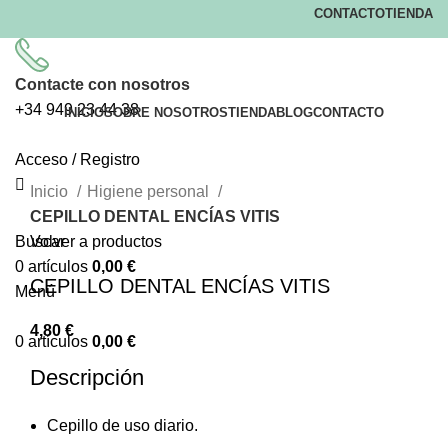
CONTACTO
TIENDA
Contacte con nosotros
+34
949 23 44 38
INICIO
SOBRE NOSOTROS
TIENDA
BLOG
CONTACTO
Acceso / Registro
Clic para ampliar
Inicio
Higiene personal
CEPILLO DENTAL ENCÍAS VITIS
Volver a productos
Buscar
0
artículos
0,00
€
CEPILLO DENTAL ENCÍAS VITIS
Menú
4,80
€
0
artículos
0,00
€
Descripción
Cepillo de uso diario.