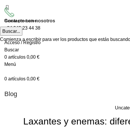
Contacte con nosotros
+34
949 23 44 38
Buscar...
Comienza a escribir para ver los productos que estás buscando
Acceso / Registro
Buscar
0
artículos
0,00
€
Menú
0
artículos
0,00
€
Blog
Uncate
Laxantes y enemas: difere